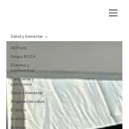
Salud y bienestar
All Posts
Grupo ROCA
Eventos y
conferencias
Campañas y
patrocinios
Salud y bienestar
Brigadas de salud
Eventos
Eventos
Eventos