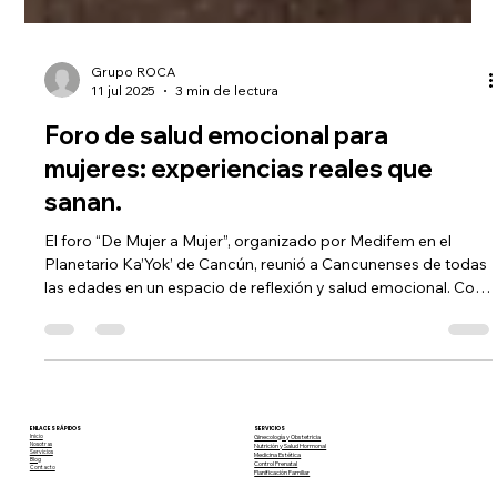
Grupo ROCA
11 jul 2025
3 min de lectura
Foro de salud emocional para
mujeres: experiencias reales que
sanan.
El foro “De Mujer a Mujer”, organizado por Medifem en el
Planetario Ka’Yok’ de Cancún, reunió a Cancunenses de todas
las edades en un espacio de reflexión y salud emocional. Con
ponencias sobre amor propio, relaciones sanas, activación
física y apoyo comunitario a través de Fundación ROCA, esta
sexta edición consolidó al evento como un referente en
bienestar femenino en el sureste mexicano.