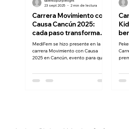
talentopurplelight
23 sept 2025
2 min de lectura
Carrera Movimiento con
Car
Causa Cancún 2025:
Kid
cada paso transforma
ben
vidas
den
MediFem se hizo presente en la
Peke
carrera Movimiento con Causa
Carr
2025 en Cancún, evento para que
prem
la comunidad se uniera en torno a
cert
la solidaridad y el bienestar
cele
compartido.
peke