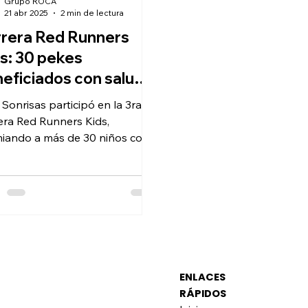
Grupo ROCA
21 abr 2025
2 min de lectura
rera Red Runners
s: 30 pekes
eficiados con salud
tal
 Sonrisas participó en la 3ra
era Red Runners Kids,
iando a más de 30 niños con
ificados de limpieza dental y
brando el esfuerzo de cada
 con sonrisas y deporte.
ENLACES
RÁPIDOS