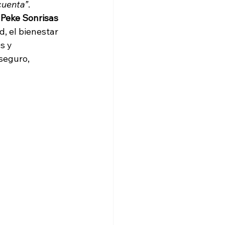
cuenta”
.
Peke Sonrisas 
, el bienestar 
s y 
seguro, 