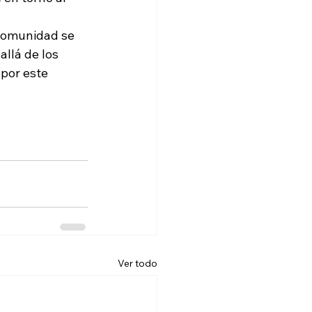
 comunidad se 
llá de los 
por este 
Ver todo