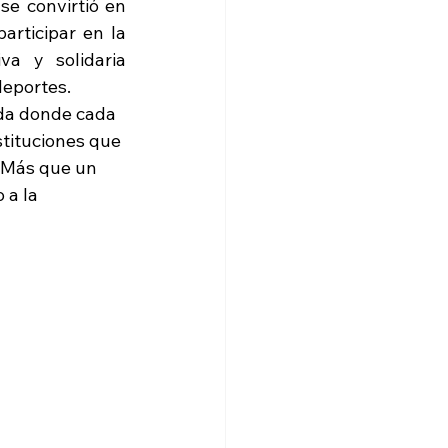
e convirtió en 
punto de encuentro para cientos de personas que se dieron cita para participar en la 
va y solidaria 
deportes.
ada donde cada 
stituciones que 
. Más que un 
 a la 