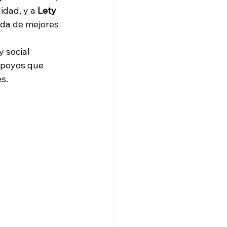
idad, y a 
Lety 
eda de mejores 
 social 
apoyos que 
s.